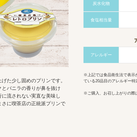
炭水化物
食塩相当量
アレルギー
※上記では食品衛生法で表示
げた少し固めのプリンです。
ている20品目のアレルギー
クとバニラの香りが鼻を抜け
※ご購入、お召し上がりの際
行に流されない実直な美味し
まさに喫茶店の正統派プリンで