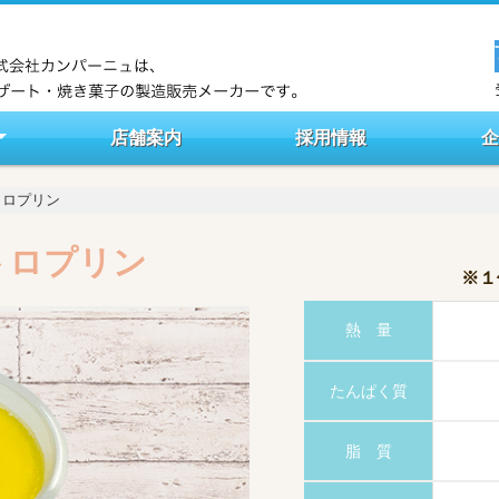
店舗案内
採用情報
ト
トロプリン
トロプリン
※１
熱 量
たんぱく質
脂 質