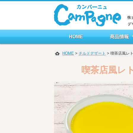
HOME
商品情報
チルドデザー
焼き菓子
HOME
>
チルドデザート
> 喫茶店風レ
喫茶店風レ